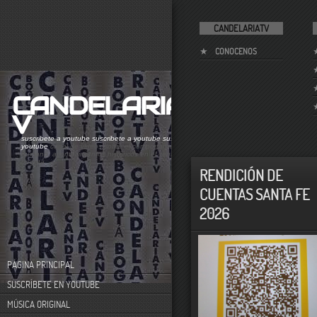
CANDELARIATV
CONOCENOS
CANDELARIAT
V
suscribete a youtube
suscribete a youtube
suscribete a
youtube
canal de videos sobre el comportamiento
humano. acontecimientos históricos en el centro de
bogotá
RENDICIÓN DE
CUENTAS SANTA FE
2026
PÁGINA PRINCIPAL
SUSCRÍBETE EN YOUTUBE
MÚSICA ORIGINAL