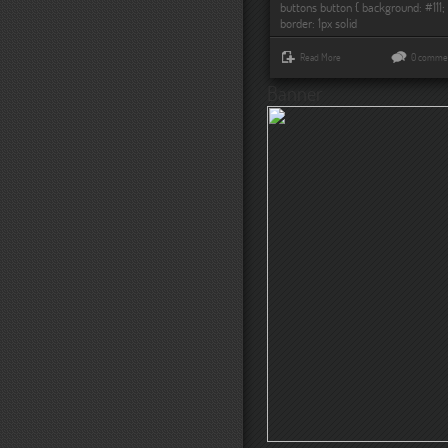
buttons button { background: #111;
border: 1px solid
Read More
0 comme
Banner