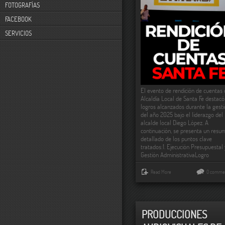
FOTOGRAFÍAS
FACEBOOK
SERVICIOS
El evento de rendición de cuentas 
Alcaldía Local de Santa Fe destacó
logros alcanzados durante la gest
del año 2025 bajo el liderazgo del
alcalde local Diego López. A
continuación, se presenta un resu
detallado de los puntos clave
tratados:1. Ejecución Presupuestal 
Gestión AdministrativaLogro
Read More
0 comme
PRODUCCIONES