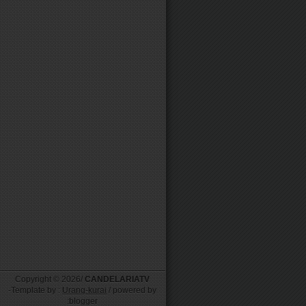
Copyright ©
2026/
CANDELARIATV
-Template by :
Urang-kurai
/ powered by
:blogger