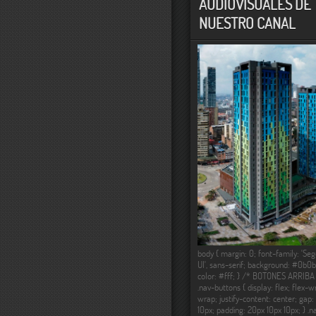
AUDIOVISUALES DE
NUESTRO CANAL
body { margin: 0; font-family: 'Se
UI', sans-serif; background: #0b0b
color: #fff; } /* BOTONES ARRIBA
.nav-buttons { display: flex; flex-w
wrap; justify-content: center; gap:
10px; padding: 20px 10px 10px; } .n