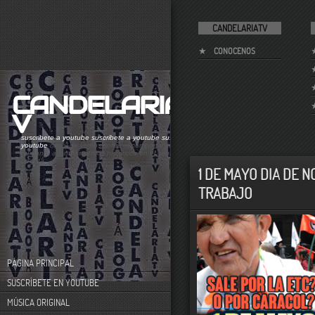
CANDELARIATV
CONOCENOS
CANDELARIAT
V
suscribete a youtube
suscribete a youtube
suscribete a
youtube
canal de videos sobre el comportamiento
humano. acontecimientos históricos en el centro de
bogotá
1 DE MAYO DIA DE N
TRABAJO
PÁGINA PRINCIPAL
SUSCRÍBETE EN YOUTUBE
MÚSICA ORIGINAL