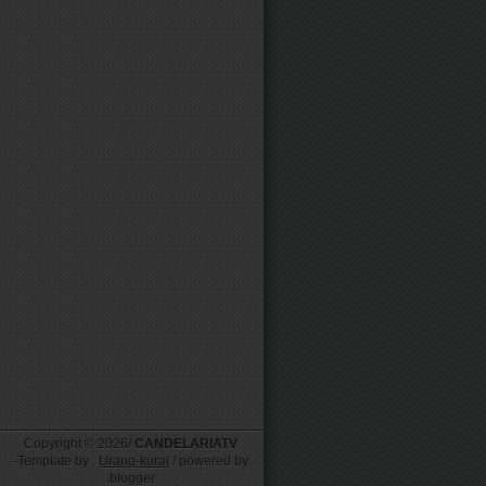
Copyright ©
2026/
CANDELARIATV
-Template by :
Urang-kurai
/ powered by
:blogger