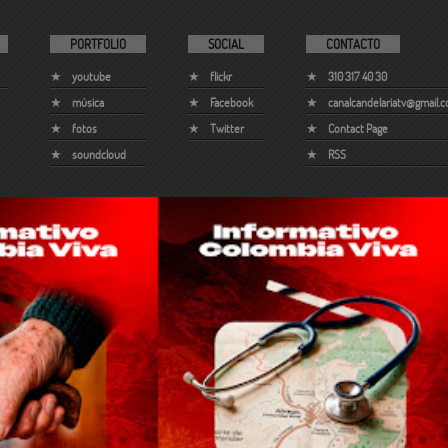
PORTFOLIO
SOCIAL
CONTACTO
youtube
flickr
310 317 40 30
música
Facebook
canalcandelariatv@gmail.
fotos
Twitter
Contact Page
soundcloud
RSS