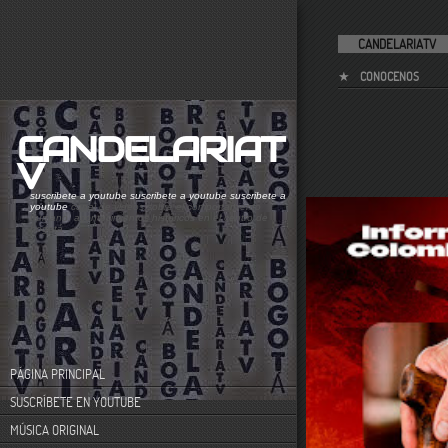
CANDELARIATV
CONOCENOS
CANDELARIAT
V
suscribete a youtube
suscribete a youtube
suscribete a
youtube
canal de videos sobre el comportamiento
humano. acontecimientos históricos en el centro de
bogotá
PÁGINA PRINCIPAL
SUSCRÍBETE EN YOUTUBE
MÚSICA ORIGINAL