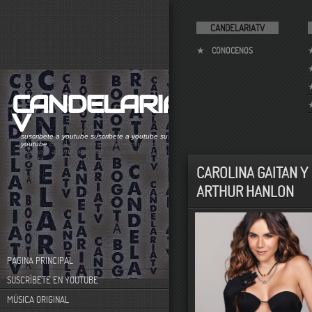
CANDELARIATV
CONOCENOS
CANDELARIAT
V
suscribete a youtube
suscribete a youtube
suscribete a
youtube
canal de videos sobre el comportamiento
humano. acontecimientos históricos en el centro de
bogotá
CAROLINA GAITAN Y
ARTHUR HANLON
PÁGINA PRINCIPAL
SUSCRÍBETE EN YOUTUBE
MÚSICA ORIGINAL