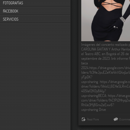
FOTOGRAFÍAS
FACEBOOK
SERVICIOS
Imágenes del concierto realizado 
CAROLINA GAITAN Y Arthur Hanlo
el Teatro ABC, en Bogotá el 26 de
septiembre de 2023. link informe f
beca
2024:https://drive.google.com/dri
lders/1t3HeJpuEZeKW4kVQ4xjLw1
yFjpDK?
usp=sharing https://drive.google.
drive/folders/1A4sU_6EHeSLRmC
405Iaf2KOy8ALy?
usp=sharingBECA: https://drive.go
com/drive/folders/1hC1PI2Hhyq2
RhUe3Mj8Gnv2eExw6?
usp=sharing Drive
Read More
0 comme
Banner