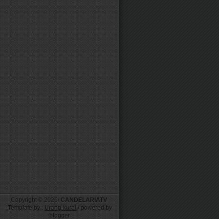
Copyright ©
2026/
CANDELARIATV
-Template by :
Urang-kurai
/ powered by
:blogger