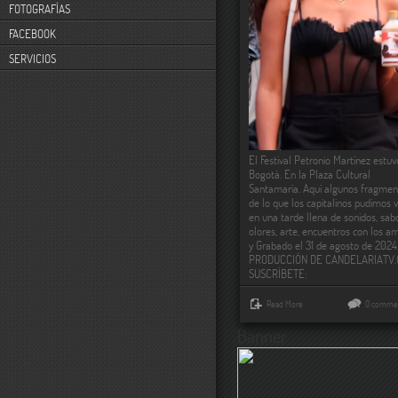
FOTOGRAFÍAS
FACEBOOK
SERVICIOS
El Festival Petronio Martínez estuv
Bogotá. En la Plaza Cultural
Santamaría. Aquí algunos fragmen
de lo que los capitalinos pudimos vi
en una tarde llena de sonidos, sab
olores, arte, encuentros con los a
y Grabado el 31 de agosto de 202
PRODUCCIÓN DE CANDELARIATV
SUSCRÍBETE:
Read More
0 comme
Banner