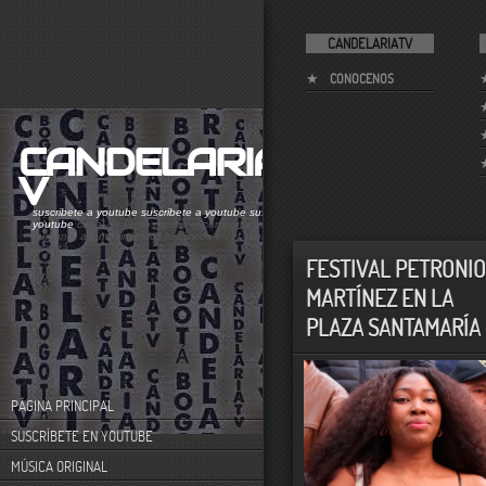
CANDELARIATV
CONOCENOS
CANDELARIAT
V
suscribete a youtube
suscribete a youtube
suscribete a
youtube
canal de videos sobre el comportamiento
humano. acontecimientos históricos en el centro de
bogotá
FESTIVAL PETRONI
MARTÍNEZ EN LA
PLAZA SANTAMARÍA
PÁGINA PRINCIPAL
SUSCRÍBETE EN YOUTUBE
MÚSICA ORIGINAL