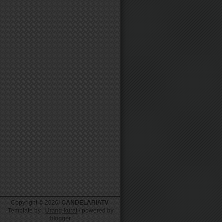
Copyright ©
2026/
CANDELARIATV
-Template by :
Urang-kurai
/ powered by
:blogger