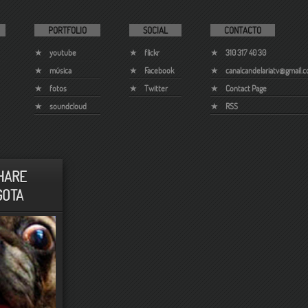
PORTFOLIO
SOCIAL
CONTACTO
youtube
flickr
310 317 40 30
música
Facebook
canalcandelariatv@gmail.
fotos
Twitter
Contact Page
soundcloud
RSS
HARE
GOTA