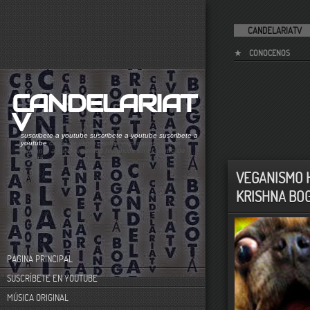
CANDELARIATV
CONOCENOS
CANDELARIAT
V
suscribete a youtube
suscribete a youtube
suscribete a
youtube
canal de videos sobre el comportamiento
humano. acontecimientos históricos en el centro de
bogotá
VEGANISMO 
KRISHNA BO
PÁGINA PRINCIPAL
SUSCRÍBETE EN YOUTUBE
MÚSICA ORIGINAL