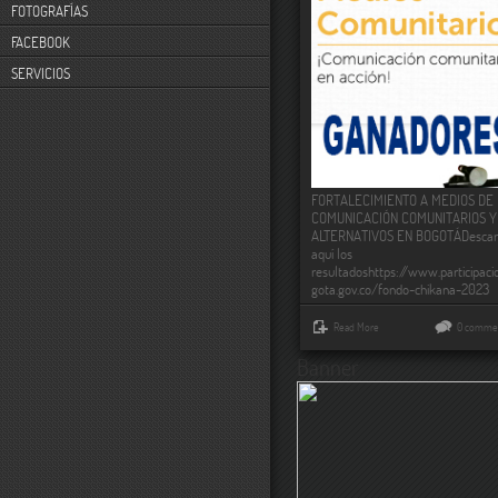
FOTOGRAFÍAS
FACEBOOK
SERVICIOS
FORTALECIMIENTO A MEDIOS DE
COMUNICACIÓN COMUNITARIOS Y
ALTERNATIVOS EN BOGOTÁDesca
aquí los
resultadoshttps://www.participaci
gota.gov.co/fondo-chikana-2023
Read More
0 comme
Banner