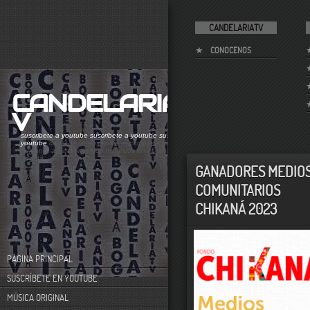
CANDELARIATV
CONOCENOS
CANDELARIAT
V
suscribete a youtube
suscribete a youtube
suscribete a
youtube
canal de videos sobre el comportamiento
humano. acontecimientos históricos en el centro de
bogotá
GANADORES MEDIO
COMUNITARIOS
CHIKANÁ 2023
PÁGINA PRINCIPAL
SUSCRÍBETE EN YOUTUBE
MÚSICA ORIGINAL