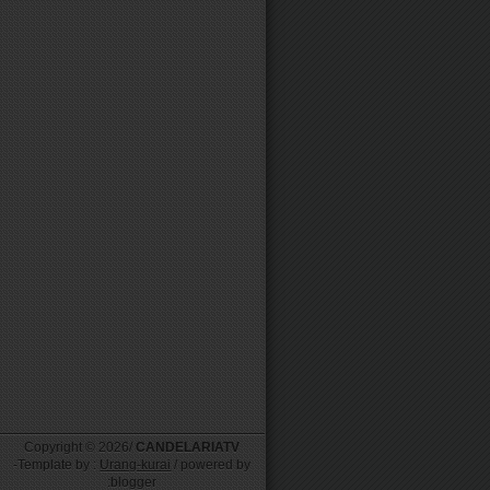
Copyright ©
2026/
CANDELARIATV
-Template by :
Urang-kurai
/ powered by
:blogger