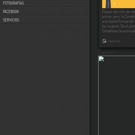
FOTOGRAFÍAS
Etapas del ciclo de vio
FACEBOOK
primer paso, la Candel
SERVICIOS
acompaña.Formas de vi
las mujeres. Da el pri
Candelaria te acompa
Read More
Banner