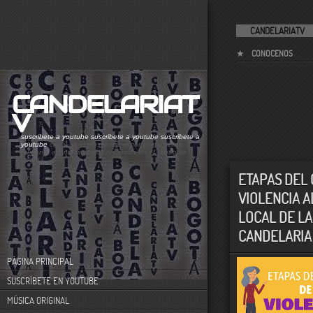
CANDELARIATV
CONOCENOS
CANDELARIAT
V
suscribete a youtube
suscribete a youtube
suscribete a
youtube
canal de videos sobre el comportamiento
humano. acontecimientos históricos en el centro de
bogotá
ETAPAS DEL 
VIOLENCIA A
LOCAL DE LA
CANDELARIA
PÁGINA PRINCIPAL
SUSCRÍBETE EN YOUTUBE
MÚSICA ORIGINAL