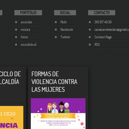
PORTFOLIO
SOCIAL
CONTACTO
youtube
flickr
310 317 40 30
música
Facebook
canalcandelariatv@gmail.
fotos
Twitter
Contact Page
soundcloud
RSS
CICLO DE
FORMAS DE
LCALDÍA
VIOLENCIA CONTRA
LAS MUJERES