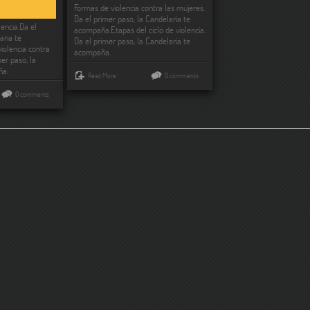
Formas de violencia contra las mujeres.
Da el primer paso, la Candelaria te
lencia.Da el
acompaña.Etapas del ciclo de violencia.
aria te
Da el primer paso, la Candelaria te
olencia contra
acompaña.
mer paso, la
ña.
Read More
0 comments
0 comments