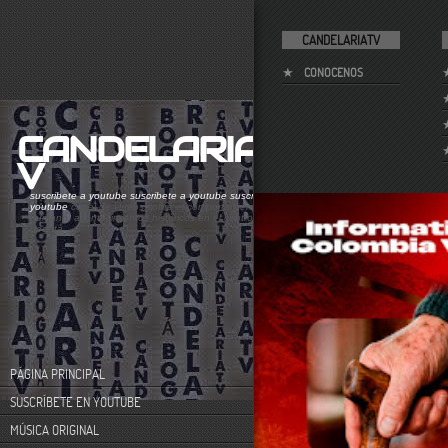
CANDELARIATV
CONOCENOS
CANDELARIAT
V
suscribete a youtube
suscribete a youtube
suscribete a
youtube
canal de videos sobre el comportamiento
humano. acontecimientos históricos en el centro de
bogotá
PÁGINA PRINCIPAL
SUSCRÍBETE EN YOUTUBE
MÚSICA ORIGINAL