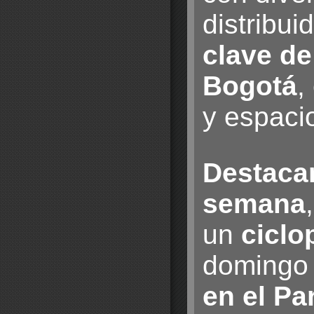
distribui
clave d
Bogotá
,
y espaci
Destacan
semana
un
ciclo
domingo 
en el Pa