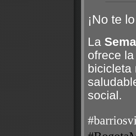
¡No te lo
La
Sema
ofrece la
biciclet
saludable
social.
#barriosv