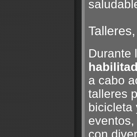
saludabl
Talleres
Durante 
habilita
a cabo a
talleres 
bicicleta
eventos,
con dive