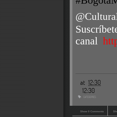
#Bogota
@Cultura
Suscríbet
canal
htt
at
12:30
12:30
CATEGORIES:
Show 0 Comments
Sh