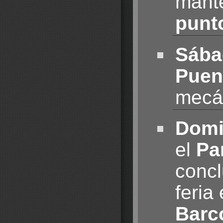
mante
punt
Sába
Puen
mecán
Domi
el
Pa
conc
feria
Barc