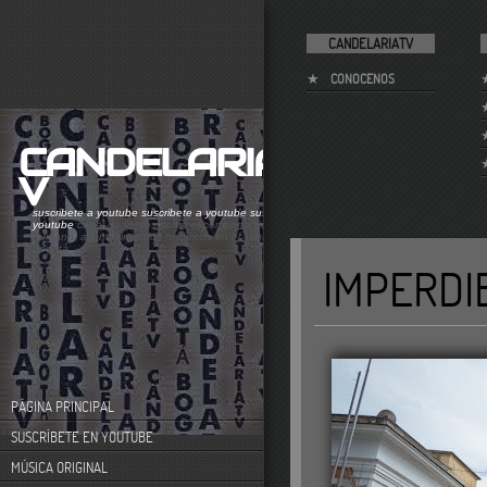
CANDELARIATV
CONOCENOS
CANDELARIAT
V
suscribete a youtube
suscribete a youtube
suscribete a
youtube
canal de videos sobre el comportamiento
humano. acontecimientos históricos en el centro de
bogotá
IMPERDI
PÁGINA PRINCIPAL
SUSCRÍBETE EN YOUTUBE
MÚSICA ORIGINAL