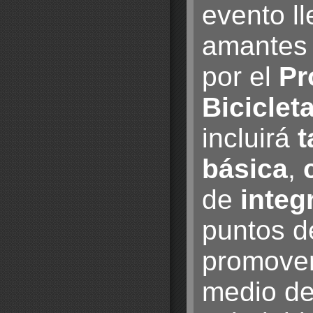
evento ll
amantes 
por el
Pr
Biciclet
incluirá
t
básica
,
de
integ
puntos de
promover
medio de