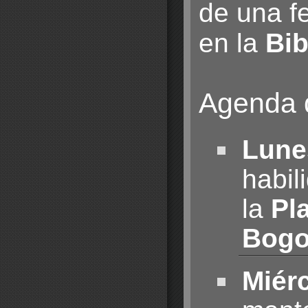
de una f
en la
Bib
Agenda d
Lune
habil
la
Pl
Bogo
Miér